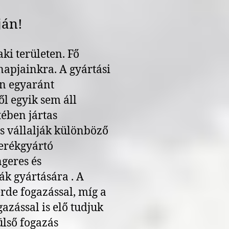
ján!
i területen. Fő
napjainkra. A gyártási
án egyaránt
l egyik sem áll
tében jártas
s vállalják különböző
erékgyártó
geres és
ák gyártására . A
rde fogazással, míg a
azással is elő tudjuk
ülső fogazás