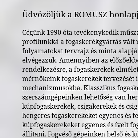
Üdvözöljük a ROMUSZ honlap
Cégünk 1990 óta tevékenykedik műszak
profilunkká a fogaskerékgyártás vált 
folyamatokat tervrajz és minta alapj
elvégezzük. Amennyiben az előzőekbő
rendelkezésre, a fogaskerekek elméle
mérnökeink fogaskerekek tervezését i
mechanizmusokba. Klasszikus fogask
szerszámgépeinken lehetőség van hen
kúpfogaskerekek, csigakerekek és csig
hengeres fogaskerekeket egyenes és fe
kúpfogaskerekeket egyenes és ívelt fog
állítani. Fogvéső gépeinken belső és k