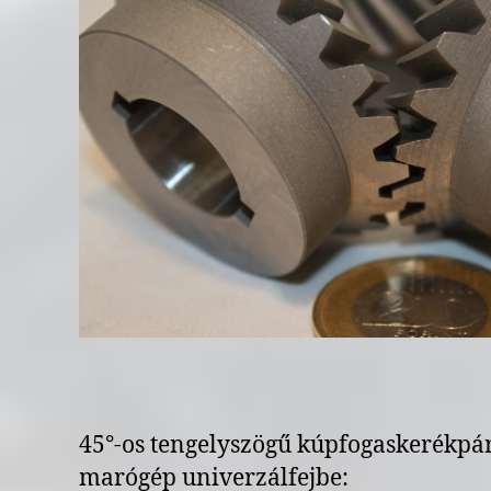
45°-os tengelyszögű kúpfogaskerékpá
marógép univerzálfejbe: