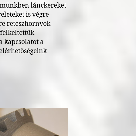
zemünkben lánckereket
eleteket is végre
re reteszhornyok
felkeltettük
a kapcsolatot a
 elérhetőségeink