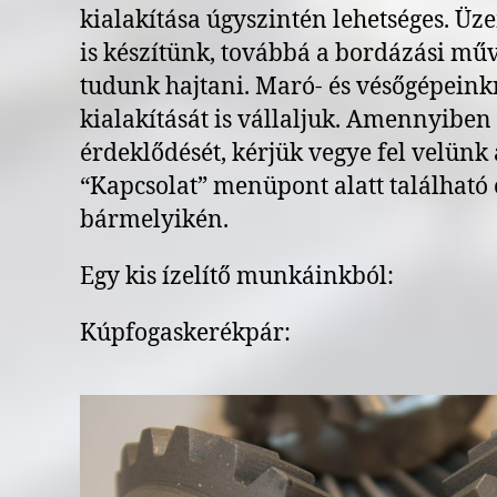
kialakítása úgyszintén lehetséges. Ü
is készítünk, továbbá a bordázási műv
tudunk hajtani. Maró- és vésőgépeink
kialakítását is vállaljuk. Amennyiben 
érdeklődését, kérjük vegye fel velünk 
“Kapcsolat” menüpont alatt található
bármelyikén.
Egy kis ízelítő munkáinkból:
Kúpfogaskerékpár: